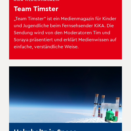
Team Timster
„Team Timster“ ist ein Medienmagazin für Kinder
und Jugendliche beim Fernsehsender KiKA. Die
Sendung wird von den Moderatoren Tim und
Soraya präsentiert und erklärt Medienwissen auf
einfache, verständliche Weise.