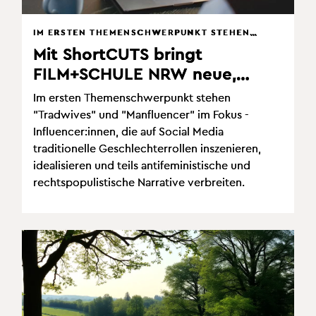
IM ERSTEN THEMENSCHWERPUNKT STEHEN
"TRADWIVES" UND "MANFLUENCER" IM FOKUS
Mit ShortCUTS bringt
- INFLUENCER:INNEN, DIE AUF SOCIAL MEDIA
FILM+SCHULE NRW neue,
TRADITIONELLE GESCHLECHTERROLLEN
INSZENIEREN, IDEALISIEREN UND TEILS
einstündige Online-
ANTIFEMINISTISCHE UND
Im ersten Themenschwerpunkt stehen
Qualifizierungsangebote für
RECHTSPOPULISTISCHE NARRATIVE
"Tradwives" und "Manfluencer" im Fokus -
VERBREITEN.
Lehrkräfte auf den Weg.
Influencer:innen, die auf Social Media
traditionelle Geschlechterrollen inszenieren,
idealisieren und teils antifeministische und
rechtspopulistische Narrative verbreiten.