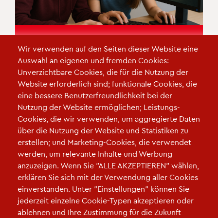
Serious Games: Wie kann der
Wir verwenden auf den Seiten dieser Website eine
Einsatz im Unterricht gelingen?
Auswahl an eigenen und fremden Cookies:
Wie auch Filme und Bücher gehören
Unverzichtbare Cookies, die für die Nutzung der
Videospiele mittlerweile zum Kulturgut und sind
Website erforderlich sind; funktionale Cookies, die
aus dem Alltag vieler Jugendlicher nicht mehr
eine bessere Benutzerfreundlichkeit bei der
wegzudenken.
Nutzung der Website ermöglichen; Leistungs-
Cookies, die wir verwenden, um aggregierte Daten
über die Nutzung der Website und Statistiken zu
erstellen; und Marketing-Cookies, die verwendet
werden, um relevante Inhalte und Werbung
anzuzeigen. Wenn Sie "ALLE AKZEPTIEREN" wählen,
erklären Sie sich mit der Verwendung aller Cookies
einverstanden. Unter "Einstellungen" können Sie
jederzeit einzelne Cookie-Typen akzeptieren oder
ablehnen und Ihre Zustimmung für die Zukunft