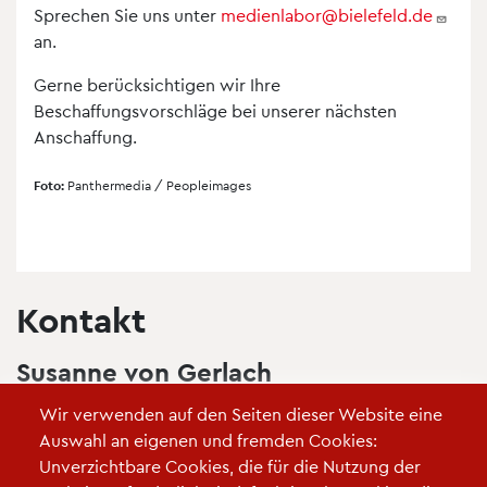
Sprechen Sie uns unter
medienlabor@bielefeld.de
an.
Gerne berücksichtigen wir Ihre
Beschaffungsvorschläge bei unserer nächsten
Anschaffung.
Foto:
Panthermedia / Peopleimages
Kontakt
Susanne von Gerlach
Bildungsmediathek / Verwaltung
Wir verwenden auf den Seiten dieser Website eine
Auswahl an eigenen und fremden Cookies:
Amt für Schule
Unverzichtbare Cookies, die für die Nutzung der
Medienlabor