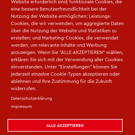
Website erforderlich sind; funktionale Cookies, die
Turnerstr. 5-9
eine bessere Benutzerfreundlichkeit bei der
33602 Bielefeld
Nutzung der Website ermöglichen; Leistungs-
Telefon:
Cookies, die wir verwenden, um aggregierte Daten
0521-512342
über die Nutzung der Website und Statistiken zu
erstellen; und Marketing-Cookies, die verwendet
E-Mail:
werden, um relevante Inhalte und Werbung
susanne.vongerlach@bielefeld.de
anzuzeigen. Wenn Sie "ALLE AKZEPTIEREN" wählen,
erklären Sie sich mit der Verwendung aller Cookies
einverstanden. Unter "Einstellungen" können Sie
jederzeit einzelne Cookie-Typen akzeptieren oder
ablehnen und Ihre Zustimmung für die Zukunft
widerrufen.
Fußzeile
Datenschutzerklärung
Impressum
|
Datenschutz
|
Cookie-Einstellungen
|
Kontakt
|
Kontaktieren Sie uns
Impressum
ALLE AKZEPTIEREN