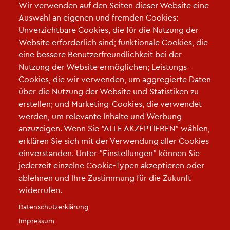
Wir verwenden auf den Seiten dieser Website eine
Auswahl an eigenen und fremden Cookies:
Unverzichtbare Cookies, die für die Nutzung der
Website erforderlich sind; funktionale Cookies, die
Links
eine bessere Benutzerfreundlichkeit bei der
Nutzung der Website ermöglichen; Leistungs-
Tutory
Cookies, die wir verwenden, um aggregierte Daten
Tutory - Einführungsvideo
über die Nutzung der Website und Statistiken zu
Tutory
FAQ
erstellen; und Marketing-Cookies, die verwendet
Tutory
Webinare
werden, um relevante Inhalte und Werbung
Bildungsmediathek
NRW
anzuzeigen. Wenn Sie "ALLE AKZEPTIEREN" wählen,
erklären Sie sich mit der Verwendung aller Cookies
einverstanden. Unter "Einstellungen" können Sie
jederzeit einzelne Cookie-Typen akzeptieren oder
ablehnen und Ihre Zustimmung für die Zukunft
widerrufen.
Fußzeile
Datenschutzerklärung
Impressum
|
Datenschutz
|
Cookie-Einstellungen
|
Kontakt
|
Kontaktieren Sie uns
Impressum