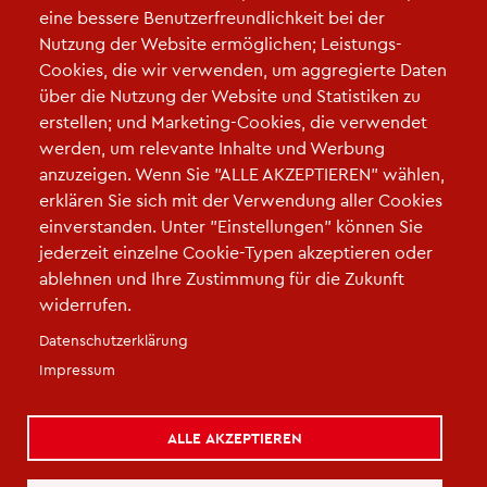
eine bessere Benutzerfreundlichkeit bei der
Nutzung der Website ermöglichen; Leistungs-
Cookies, die wir verwenden, um aggregierte Daten
Links
über die Nutzung der Website und Statistiken zu
erstellen; und Marketing-Cookies, die verwendet
Bildungsgerechte Schulentwicklung im Zuge der
werden, um relevante Inhalte und Werbung
Digitalisierung
anzuzeigen. Wenn Sie "ALLE AKZEPTIEREN" wählen,
erklären Sie sich mit der Verwendung aller Cookies
einverstanden. Unter "Einstellungen" können Sie
jederzeit einzelne Cookie-Typen akzeptieren oder
ablehnen und Ihre Zustimmung für die Zukunft
widerrufen.
Fußzeile
Datenschutzerklärung
Impressum
|
Datenschutz
|
Cookie-Einstellungen
|
Kontakt
|
Kontaktieren Sie uns
Impressum
ALLE AKZEPTIEREN