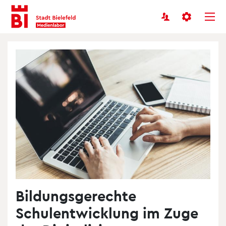
Benutzermenü
Inhalt
Menü
anspringen
anspringen
Bildungsgerechte
Schulentwicklung im Zuge