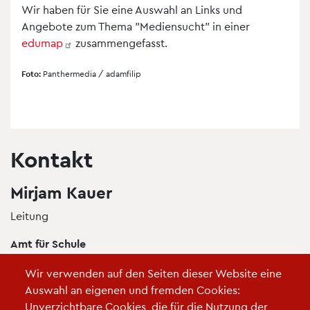
Wir haben für Sie eine Auswahl an Links und
Angebote zum Thema "Mediensucht" in einer
edumap
zusammengefasst.
Foto:
Panthermedia / adamfilip
Kontakt
Mirjam Kauer
Leitung
Amt für Schule
Medienlabor
Wir verwenden auf den Seiten dieser Website eine
Turnerstr. 5-9
Auswahl an eigenen und fremden Cookies:
33602 Bielefeld
Unverzichtbare Cookies, die für die Nutzung der