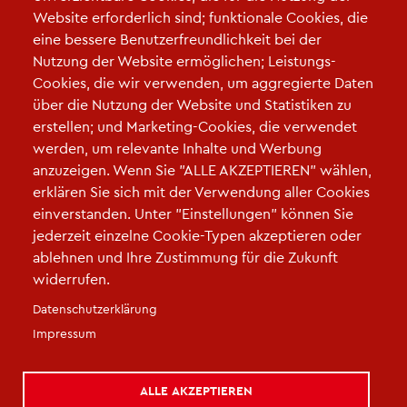
Telefon:
Website erforderlich sind; funktionale Cookies, die
0521-5185847
eine bessere Benutzerfreundlichkeit bei der
E-Mail:
Nutzung der Website ermöglichen; Leistungs-
mirjam.kauer@bielefeld.de
Cookies, die wir verwenden, um aggregierte Daten
über die Nutzung der Website und Statistiken zu
Links
erstellen; und Marketing-Cookies, die verwendet
werden, um relevante Inhalte und Werbung
edumap
"Mediensucht"
anzuzeigen. Wenn Sie "ALLE AKZEPTIEREN" wählen,
erklären Sie sich mit der Verwendung aller Cookies
einverstanden. Unter "Einstellungen" können Sie
jederzeit einzelne Cookie-Typen akzeptieren oder
ablehnen und Ihre Zustimmung für die Zukunft
widerrufen.
Fußzeile
Datenschutzerklärung
Impressum
|
Datenschutz
|
Cookie-Einstellungen
|
Kontakt
|
Kontaktieren Sie uns
Impressum
ALLE AKZEPTIEREN