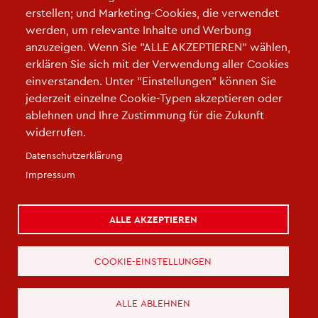
erstellen; und Marketing-Cookies, die verwendet
Seitennummerierung
1
2
3
4
5
6
Next ›
Nächste
Last »
Letzte
werden, um relevante Inhalte und Werbung
Seite
Seite
anzuzeigen. Wenn Sie "ALLE AKZEPTIEREN" wählen,
erklären Sie sich mit der Verwendung aller Cookies
einverstanden. Unter "Einstellungen" können Sie
jederzeit einzelne Cookie-Typen akzeptieren oder
ablehnen und Ihre Zustimmung für die Zukunft
widerrufen.
Fußzeile
Datenschutzerklärung
Impressum
|
Datenschutz
|
Cookie-Einstellungen
|
Kontakt
|
Kontaktieren Sie uns
Impressum
ALLE AKZEPTIEREN
COOKIE-EINSTELLUNGEN
ALLE ABLEHNEN