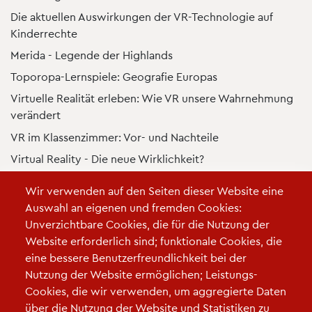
Die aktuellen Auswirkungen der VR-Technologie auf
Kinderrechte
Merida - Legende der Highlands
Toporopa-Lernspiele: Geografie Europas
Virtuelle Realität erleben: Wie VR unsere Wahrnehmung
verändert
VR im Klassenzimmer: Vor- und Nachteile
Virtual Reality - Die neue Wirklichkeit?
Von Illusionen lernen: Virtual Reality und seine
Wir verwenden auf den Seiten dieser Website eine
Auswirkungen auf das Gehirn
Auswahl an eigenen und fremden Cookies:
Virtuelles Waldbaden hilft beim Stressabbau
Unverzichtbare Cookies, die für die Nutzung der
EIN PROJEKT ZUM TECHNISCH-HANDWERKLICHEN-
Website erforderlich sind; funktionale Cookies, die
DIGITALEN ARBEITEN AN GRUNDSCHULEN
eine bessere Benutzerfreundlichkeit bei der
teachwood – Technik handwerklich und digital erleben
Nutzung der Website ermöglichen; Leistungs-
Nachgefragt - Der MSB Podcast
Cookies, die wir verwenden, um aggregierte Daten
über die Nutzung der Website und Statistiken zu
Podcast "Schulkultur aufs Ohr"