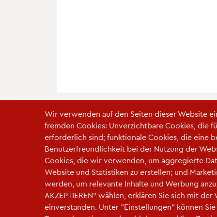
Wir verwenden auf den Seiten dieser Website e
fremden Cookies: Unverzichtbare Cookies, die f
erforderlich sind; funktionale Cookies, die eine 
Benutzerfreundlichkeit bei der Nutzung der Webs
Cookies, die wir verwenden, um aggregierte Dat
Fußzeile
Impressum
|
Datenschutz
|
Cookie-Einstellun
Website und Statistiken zu erstellen; und Marke
werden, um relevante Inhalte und Werbung anzu
AKZEPTIEREN" wählen, erklären Sie sich mit der
einverstanden. Unter "Einstellungen" können Sie 