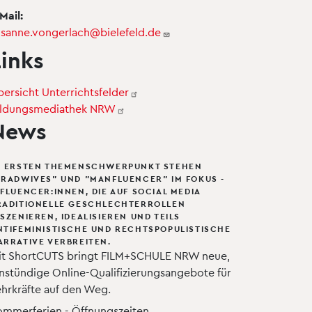
Mail:
usanne.vongerlach@bielefeld.de
Links
bersicht
Unterrichtsfelder
ildungsmediathek
NRW
News
M ERSTEN THEMENSCHWERPUNKT STEHEN
TRADWIVES" UND "MANFLUENCER" IM FOKUS -
NFLUENCER:INNEN, DIE AUF SOCIAL MEDIA
RADITIONELLE GESCHLECHTERROLLEN
NSZENIEREN, IDEALISIEREN UND TEILS
NTIFEMINISTISCHE UND RECHTSPOPULISTISCHE
ARRATIVE VERBREITEN.
it ShortCUTS bringt FILM+SCHULE NRW neue,
instündige Online-Qualifizierungsangebote für
ehrkräfte auf den Weg.
ommerferien - Öffnungszeiten