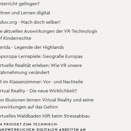
terricht gelingen?
hren und Lernen digital
uduu.org - Mach doch selber!
ie aktuellen Auswirkungen der VR-Technologie
uf Kinderrechte
erida - Legende der Highlands
oporopa-Lernspiele: Geografie Europas
rtuelle Realität erleben: Wie VR unsere
ahrnehmung verändert
R im Klassenzimmer: Vor- und Nachteile
rtual Reality - Die neue Wirklichkeit?
n Illusionen lernen: Virtual Reality und seine
uswirkungen auf das Gehirn
rtuelles Waldbaden hilft beim Stressabbau
IN PROJEKT ZUM TECHNISCH-
ANDWERKLICHEN-DIGITALEN ARBEITEN AN