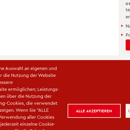
G
t
e
N
Po
S
ine Auswahl an eigenen und
ür die Nutzung der Website
bessere
ite ermöglichen; Leistungs-
en über die Nutzung der
gen
|
Kontakt
|
Kontaktieren Sie uns
ting-Cookies, die verwendet
zeigen. Wenn Sie "ALLE
ALLE AKZEPTIEREN
 Verwendung aller Cookies
jederzeit einzelne Cookie-