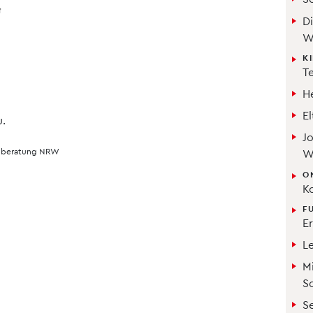
Di
W
K
T
H
E
u.
Jo
enberatung NRW
W
O
K
F
Er
L
Mi
S
S