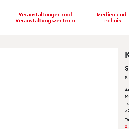
Veranstaltungen und
Medien und
Veranstaltungszentrum
Technik
S
B
A
M
Tu
3
Te
0