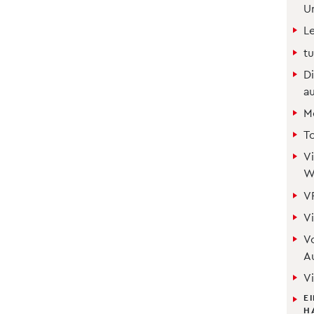
Un
Le
t
D
a
M
T
Vi
W
V
Vi
Vo
A
Vi
E
H