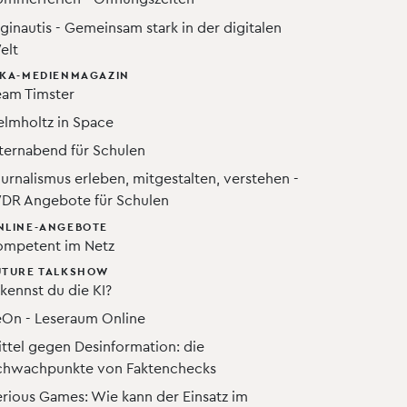
ginautis - Gemeinsam stark in der digitalen
elt
IKA-MEDIENMAGAZIN
eam Timster
elmholtz in Space
lternabend für Schulen
urnalismus erleben, mitgestalten, verstehen -
DR Angebote für Schulen
NLINE-ANGEBOTE
ompetent im Netz
UTURE TALKSHOW
kennst du die KI?
eOn - Leseraum Online
ttel gegen Desinformation: die
chwachpunkte von Faktenchecks
erious Games: Wie kann der Einsatz im