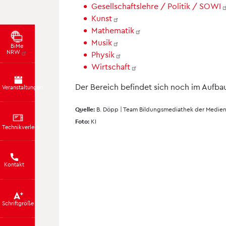
Gesellschaftslehre / Politik /
SOWI
Kunst
Mathematik
Musik
BiMe
NRW
Physik
Wirtschaft
Der Bereich befindet sich noch im Aufba
Veranstaltungen
Quelle:
B. Döpp | Team Bildungsmediathek der Medi
Foto:
KI
Technikverleih
Kontakt
Schriftgröße