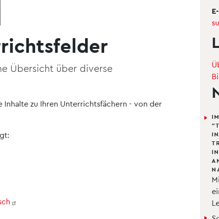
E-
s
richtsfelder
Ü
ne Übersicht über diverse
B
 Inhalte zu Ihren Unterrichtsfächern - von der
I
"
gt:
I
T
I
A
N
M
e
sch
L
S