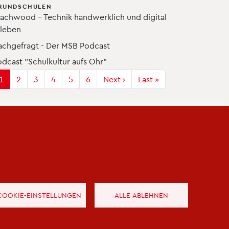
RUNDSCHULEN
eachwood – Technik handwerklich und digital
rleben
achgefragt - Der MSB Podcast
dcast "Schulkultur aufs Ohr"
eitennummerierung
1
2
3
4
5
6
Next ›
Nächste
Last »
Letzte
Seite
Seite
COOKIE-EINSTELLUNGEN
ALLE ABLEHNEN