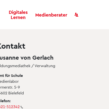
Digitales
Benutzer
Medienberater
Lernen
Kontakt
usanne von Gerlach
ildungsmediathek / Verwaltung
mt für Schule
edienlabor
rnerstr. 5-9
3602 Bielefeld
lefon:
521-512342