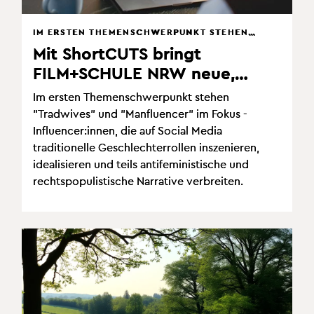
IM ERSTEN THEMENSCHWERPUNKT STEHEN
"TRADWIVES" UND "MANFLUENCER" IM FOKUS
Mit ShortCUTS bringt
- INFLUENCER:INNEN, DIE AUF SOCIAL MEDIA
FILM+SCHULE NRW neue,
TRADITIONELLE GESCHLECHTERROLLEN
INSZENIEREN, IDEALISIEREN UND TEILS
einstündige Online-
ANTIFEMINISTISCHE UND
Im ersten Themenschwerpunkt stehen
Qualifizierungsangebote für
RECHTSPOPULISTISCHE NARRATIVE
"Tradwives" und "Manfluencer" im Fokus -
VERBREITEN.
Lehrkräfte auf den Weg.
Influencer:innen, die auf Social Media
traditionelle Geschlechterrollen inszenieren,
idealisieren und teils antifeministische und
rechtspopulistische Narrative verbreiten.