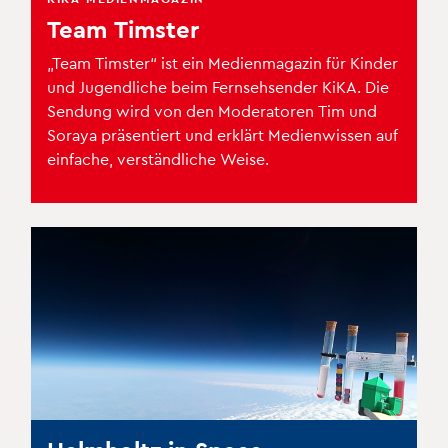
Team Timster
„Team Timster“ ist ein Medienmagazin für Kinder
und Jugendliche beim Fernsehsender KiKA. Die
Sendung wird von den Moderatoren Tim und
Soraya präsentiert und erklärt Medienwissen auf
einfache, verständliche Weise.