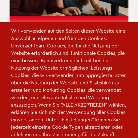
Serious Games: Wie kann der
Wir verwenden auf den Seiten dieser Website eine
Einsatz im Unterricht gelingen?
Auswahl an eigenen und fremden Cookies:
Wie auch Filme und Bücher gehören
Unverzichtbare Cookies, die für die Nutzung der
Videospiele mittlerweile zum Kulturgut und sind
Website erforderlich sind; funktionale Cookies, die
aus dem Alltag vieler Jugendlicher nicht mehr
eine bessere Benutzerfreundlichkeit bei der
wegzudenken.
Nutzung der Website ermöglichen; Leistungs-
Cookies, die wir verwenden, um aggregierte Daten
über die Nutzung der Website und Statistiken zu
erstellen; und Marketing-Cookies, die verwendet
werden, um relevante Inhalte und Werbung
anzuzeigen. Wenn Sie "ALLE AKZEPTIEREN" wählen,
erklären Sie sich mit der Verwendung aller Cookies
einverstanden. Unter "Einstellungen" können Sie
jederzeit einzelne Cookie-Typen akzeptieren oder
ablehnen und Ihre Zustimmung für die Zukunft