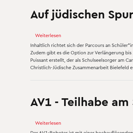
Auf jüdischen Spur
Weiterlesen
über
Auf
Inhaltlich richtet sich der Parcours an Schüler*
jüdischen
Zudem gibt es die Option zur Verlängerung bis
Spuren
Puissant erstellt, der als Schulseelsorger am C
in
Christlich-Jüdische Zusammenarbeit Bielefeld e.V
der
Bielefelder
Innenstadt
AV1 - Teilhabe am
Weiterlesen
über
AV1
Der AV1-Roboter ist mit einer hochauflösenden