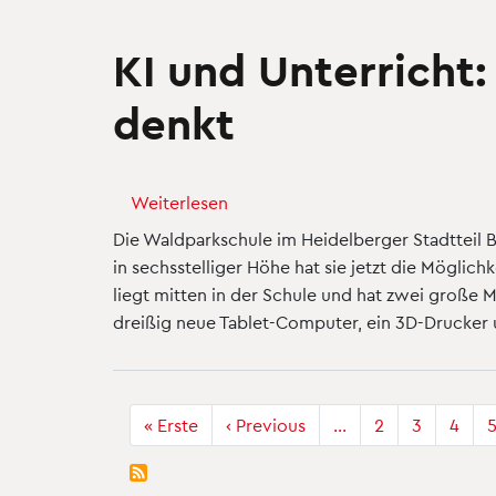
KI und Unterricht
denkt
Weiterlesen
über
KI
Die Waldparkschule im Heidelberger Stadtteil 
und
in sechsstelliger Höhe hat sie jetzt die Möglic
Unterricht:
liegt mitten in der Schule und hat zwei große 
Wie
dreißig neue Tablet-Computer, ein 3D-Drucker 
eine
Schule
in
Seitennummerierung
Heidelberg
« Erste
Erste
‹ Previous
Vorherige
…
2
3
4
Seite
Seite
Lernen
neu