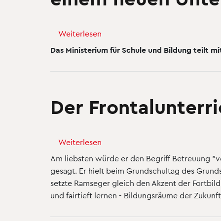
Weiterlesen
über
Mit
Das Ministerium für Schule und Bildung teilt mi
Robotern,
Hochleistungsrechnern
oder
Videostudios
Der Frontalunterr
zu
einem
neuen
Weiterlesen
über
Unterricht
Der
Am liebsten würde er den Begriff Betreuung "ve
Frontalunterricht
gesagt. Er hielt beim Grundschultag des Grund
hat
setzte Ramseger gleich den Akzent der Fortbil
ausgedient
und fairtieft lernen - Bildungsräume der Zukun