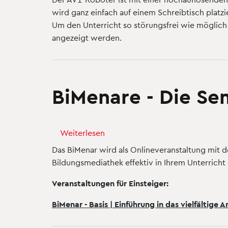
-
wird ganz einfach auf einem Schreibtisch platz
Teilhabe
Um den Unterricht so störungsfrei wie möglich
am
angezeigt werden.
Schulalltag
bei
Langzeitabwesenheit
BiMenare - Die S
Weiterlesen
über
BiMenare
Das BiMenar wird als Onlineveranstaltung mi
-
Bildungsmediathek effektiv in Ihrem Unterricht 
Die
Veranstaltungen für Einsteiger:
Seminare
der
BiMenar - Basis | Einführung in das vielfältige 
Bildungsmediathek
NRW