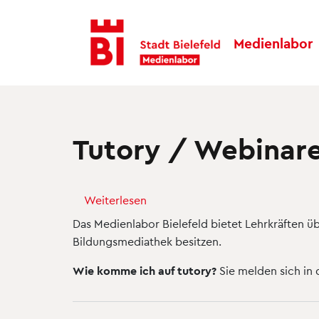
Inhalt
Menü
anspringen
anspringen
Medienlabor
Tutory / Webinar
Weiterlesen
über
Tutory
Das Medienlabor Bielefeld bietet Lehrkräften ü
/
Bildungsmediathek besitzen.
Webinare
Wie komme ich auf tutory?
Sie melden sich in 