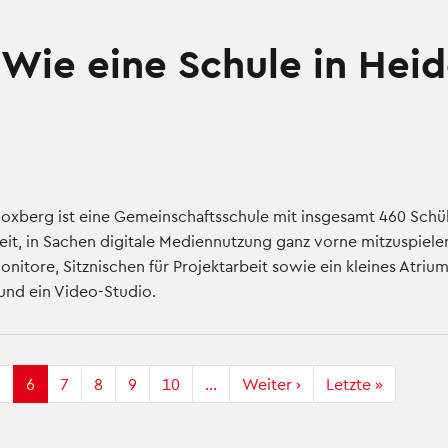
: Wie eine Schule in Hei
Boxberg ist eine Gemeinschaftsschule mit insgesamt 460 Schü
hkeit, in Sachen digitale Mediennutzung ganz vorne mitzuspiel
Monitore, Sitznischen für Projektarbeit sowie ein kleines Atr
und ein Video-Studio.
5
6
7
8
9
10
…
Weiter ›
Nächste
Letzte »
Letzte
Seite
Seite