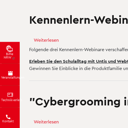
Kennenlern-Webin
Weiterlesen
über
Kennenlern-
Folgende drei Kennenlern-Webinare verschaffen
Webinare
BiMe
NRW
Erleben Sie den Schulalltag mit Untis und Web
Untis
Gewinnen Sie Einblicke in die Produktfamilie un
und
WebUntis
Veranstaltungen
"Cybergrooming i
Technikverleih
Weiterlesen
über
Kontakt