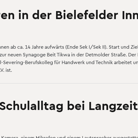
en in der Bielefelder In
innen ab ca. 14 Jahre aufwärts (Ende Sek I/Sek II). Start und Zi
 zur neuen Synagoge Beit Tikwa in der Detmolder Straße. Der 
arl-Severing-Berufskolleg für Handwerk und Technik arbeitet un
. ist.
 Schulalltag bei Langze
 Kamera, einem Mikrofon und einem Lautsprecher ausgestattet,