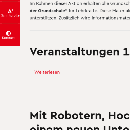
"Cybergrooming
Im Rahmen dieser Aktion erhalten alle Grunds
in
der Grundschule“
für Lehrkräfte. Diese Material
der
Schriftgröße
unterstützen. Zusätzlich wird Informationsmat
Grundschule"
Kontrast
Veranstaltungen 1
Weiterlesen
über
Veranstaltungen
1.
Halbjahr
2025
Mit Robotern, Hoc
einem neuen Unte